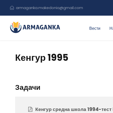
armaganka.makedonia@gmail.com
Вести
Н
Кенгур 1995
Задачи
Кенгур средна школа 1994-тест