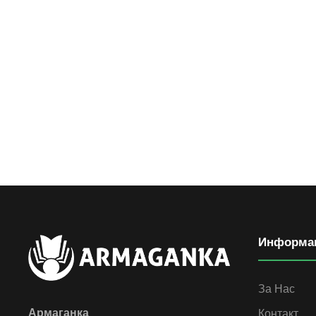
Информа
За Нас
Армаганка
Контакт