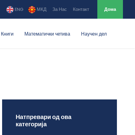
ENG
МКД
За Нас
Контакт
Дома
Книги
Математички четива
Научен дел
Натпревари од ова
категорија