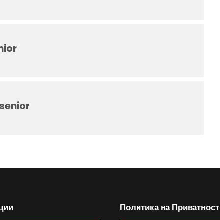
ior
senior
ции
Политика на Приватност