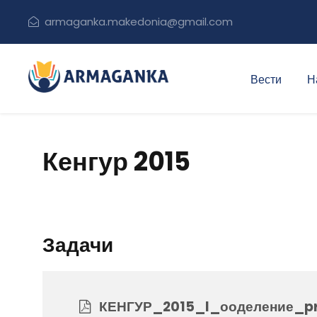
armaganka.makedonia@gmail.com
Вести
Н
Кенгур 2015
Задачи
КЕНГУР_2015_I_ооделение_pr