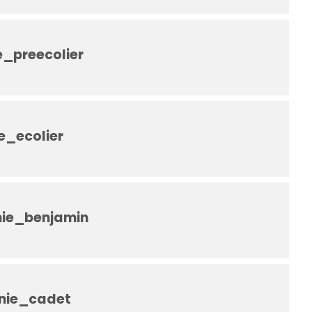
_preecolier
_ecolier
ie_benjamin
nie_cadet