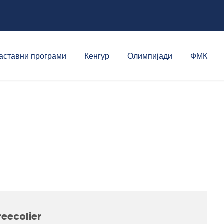
аставни програми
Кенгур
Олимпијади
ФМК
eecolier