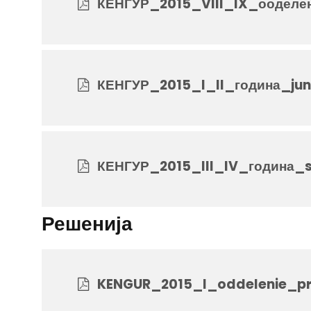
КЕНГУР_2015_VIII_IX_ооделе
КЕНГУР_2015_I_II_година_jun
КЕНГУР_2015_III_IV_година_s
Решенија
KENGUR_2015_I_oddelenie_pre