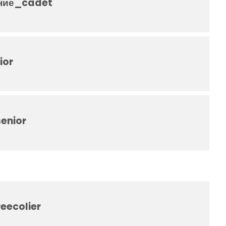
ние_cadet
ior
enior
ecolier