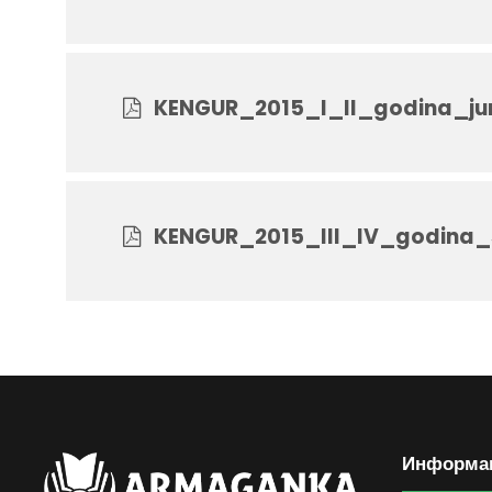
KENGUR_2015_I_II_godina_jun
KENGUR_2015_III_IV_godina_
Информа