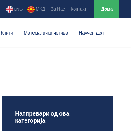
ENG
МКД
За Нас
Контакт
Дома
Книги
Математички четива
Научен дел
Натпревари од ова
категорија