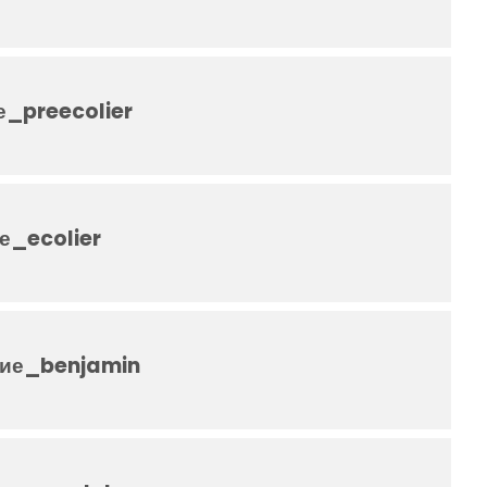
_preecolier
_ecolier
ие_benjamin