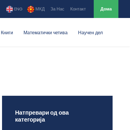
ENG
МКД
За Нас
Контакт
Дома
Книги
Математички четива
Научен дел
Натпревари од ова
категорија