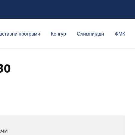
аставни програми
Кенгур
Олимпијади
ФМК
80
ачи