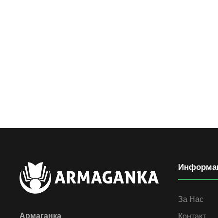
Информа
За Нас
Армаганка
Контакт