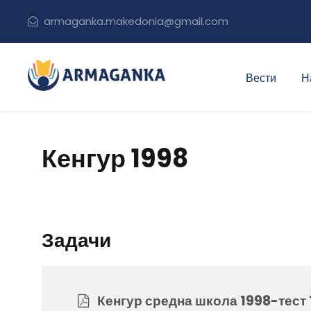
armaganka.makedonia@gmail.com
Вести
Н
Кенгур 1998
Задачи
Кенгур средна школа 1998-тест 