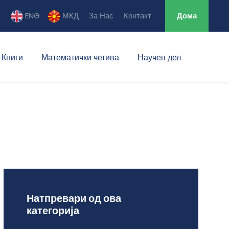
ENG
МКД
За Нас
Контакт
Дома
Книги
Математички четива
Научен дел
Натпревари од ова
категорија