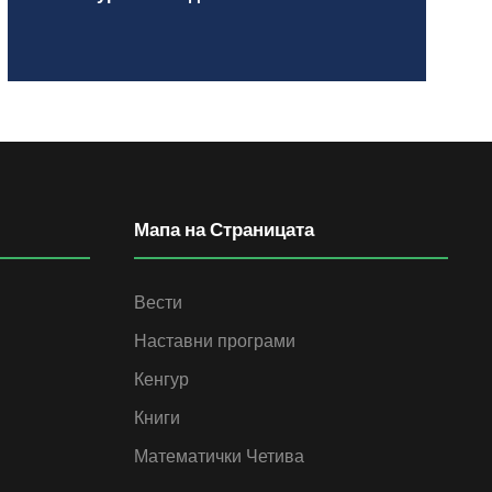
Мапа на Страницата
Вести
Наставни програми
Кенгур
Книги
Математички Четива