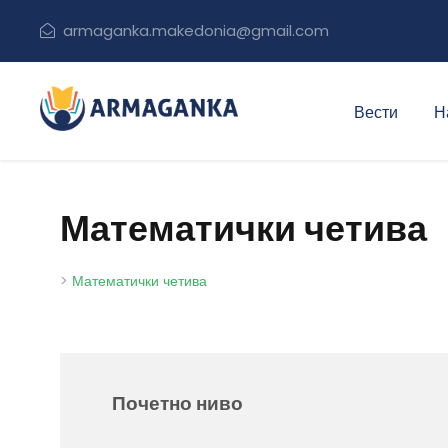
armaganka.makedonia@gmail.com
Вести
Н
Математички четива
>
Математички четива
Почетно ниво