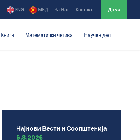
ENG
МКД
За Нас
Контакт
Дома
Книги
Математички четива
Научен дел
Најнови Вести и Соопштенија
6.8.2026