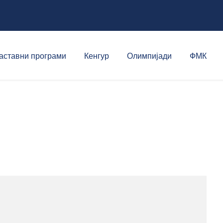
аставни програми
Кенгур
Олимпијади
ФМК