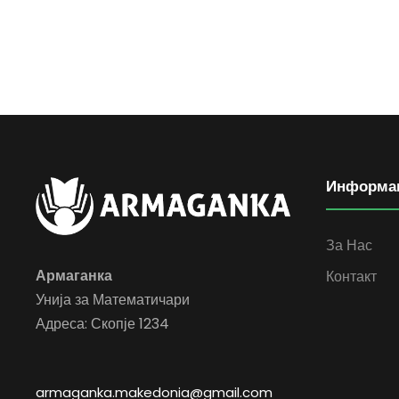
Информа
За Нас
Армаганка
Контакт
Унија за Математичари
Адреса: Скопје 1234
armaganka.makedonia@gmail.com