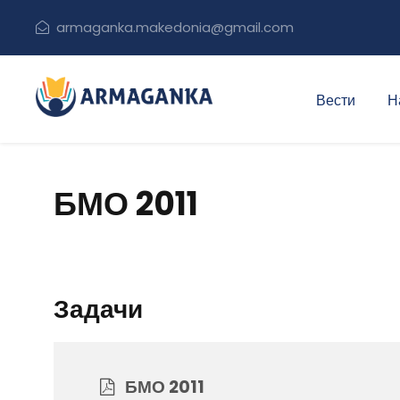
armaganka.makedonia@gmail.com
Вести
Н
БМО 2011
Задачи
БМО 2011