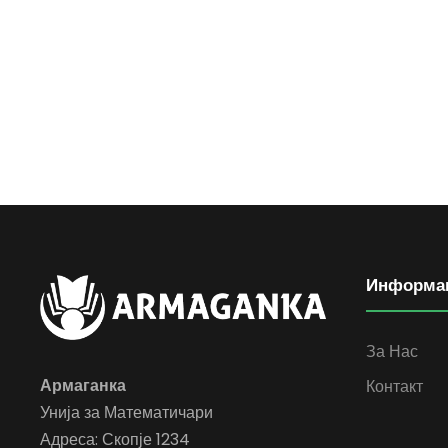
Информа
За Нас
Армаганка
Контакт
Унија за Математичари
Адреса: Скопје 1234