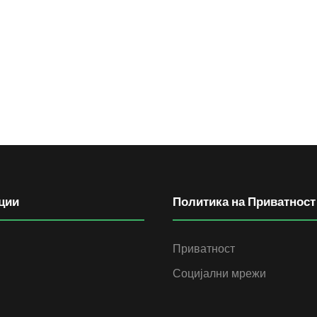
ции
Политика на Приватност
Приватност
Социјални мрежи