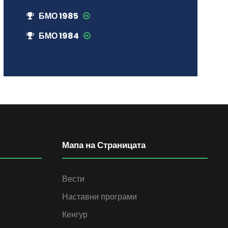
БМО 1985
БМО 1984
Мапа на Страницата
Вести
Наставни програми
Кенгур