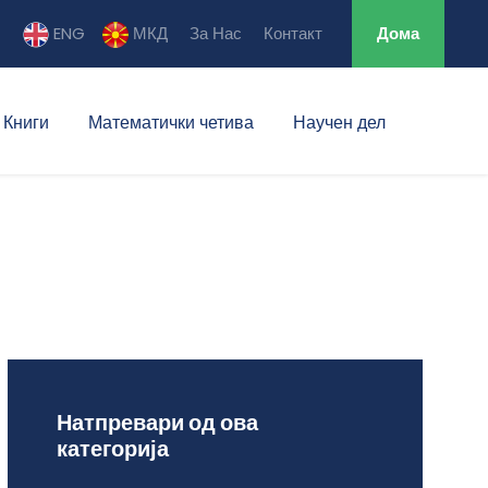
ENG
МКД
За Нас
Контакт
Дома
Книги
Математички четива
Научен дел
Натпревари од ова
категорија