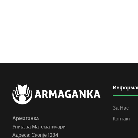
Информа
За Нас
Армаганка
Контакт
Унија за Математичари
Адреса: Скопје 1234