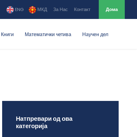
ENG
МКД
За Нас
Контакт
Дома
Книги
Математички четива
Научен дел
Натпревари од ова
категорија