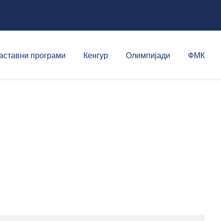
аставни програми
Кенгур
Олимпијади
ФМК