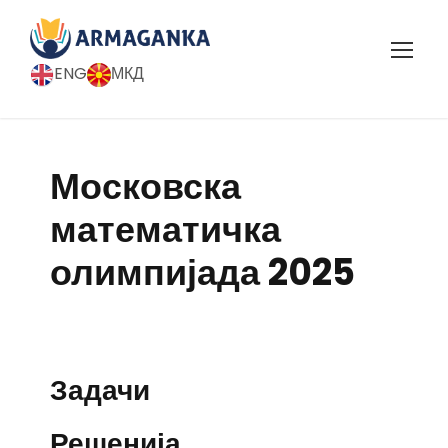
ENG
МКД
Московска
математичка
олимпијада 2025
Задачи
Решенија