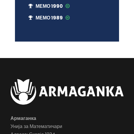
МЕМО 1990
МЕМО 1989
Армаганка
Унија за Математичари