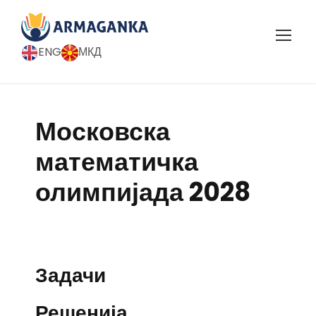
ENG
МКД
Московска
математичка
олимпијада 2028
Задачи
Решенија