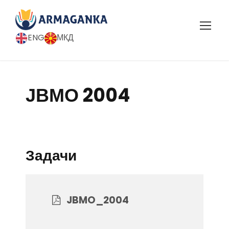
ENG
МКД
ЈВМО 2004
Задачи
JBMO_2004