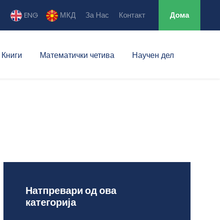
ENG
МКД
За Нас
Контакт
Дома
Книги
Математички четива
Научен дел
Натпревари од ова
категорија