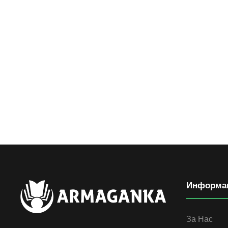
Информа
За Нас