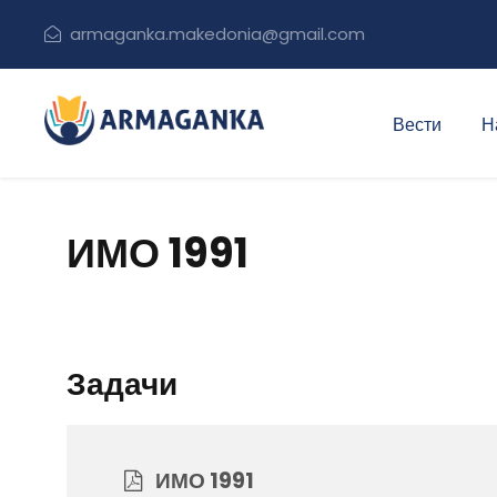
armaganka.makedonia@gmail.com
Вести
Н
ИМО 1991
Задачи
ИМО 1991