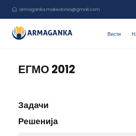
armaganka.makedonia@gmail.com
Вести
Н
ЕГМО 2012
Задачи
Решенија