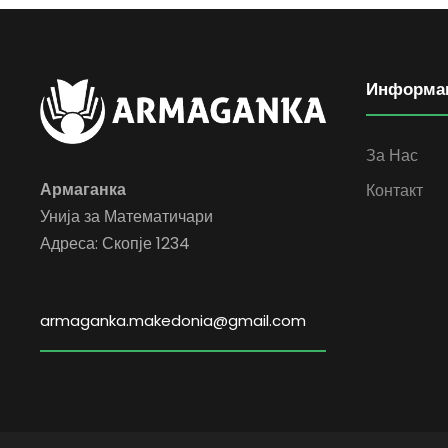
Информа
За Нас
Армаганка
Контакт
Унија за Математичари
Адреса: Скопје 1234
armaganka.makedonia@gmail.com