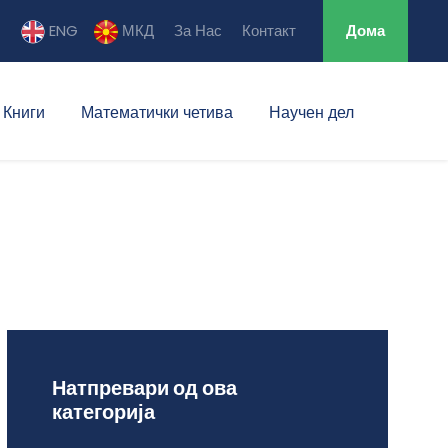
ENG
МКД
За Нас
Контакт
Дома
Книги
Математички четива
Научен дел
Натпревари од ова
категорија