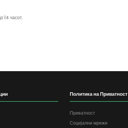
о 14 часот.
ции
Политика на Приватност
Приватност
Социјални мрежи