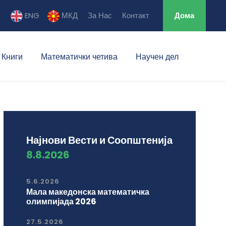
ENG
МКД
За Нас
Контакт
Дома
Книги
Математички четива
Научен дел
Најнови Вести и Соопштенија
8.8.2026
5.6.2026
Мала македонска математичка
олимпијада 2026
27.5.2026