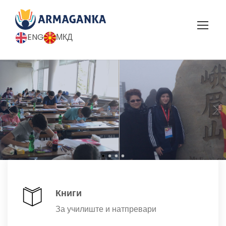
ENG
МКД
Книги
За училиште и натпревари