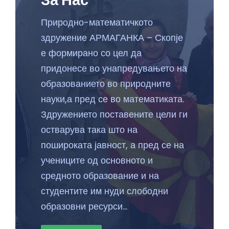
За Нас
Природно-математичкото
здружение АРМАГАНКА – Скопје
е формирано со цел да
придонесе во унапредувањето на
образованието во природните
науки,а пред се во математиката.
Здружението поставените цели ги
остварува така што на
пошироката јавност, а пред се на
учениците од основното и
средното образование и на
студентите им нуди слободни
образовни ресурси...