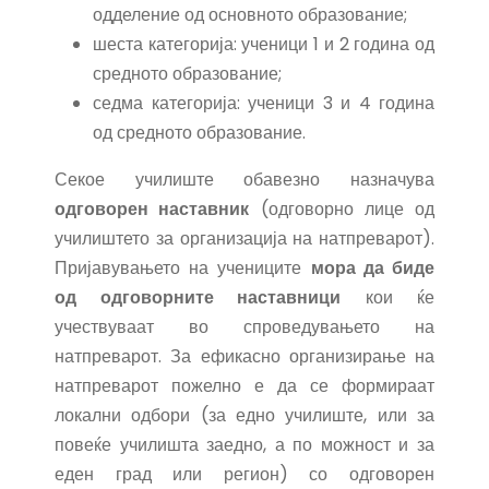
одделение од основното образование;
шеста категорија: ученици 1 и 2 година од
средното образование;
седма категорија: ученици 3 и 4 година
од средното образование.
Секое училиште обавезно назначува
одговорен наставник
(одговорно лице од
училиштето за организација на натпреварот).
Пријавувањето на учениците
мора да биде
од одговорните наставници
кои ќе
учествуваат во спроведувањето на
натпреварот. За ефикасно организирање на
натпреварот пожелно е да се формираат
локални одбори (за едно училиште, или за
повеќе училишта заедно, а по можност и за
еден град или регион) со одговорен