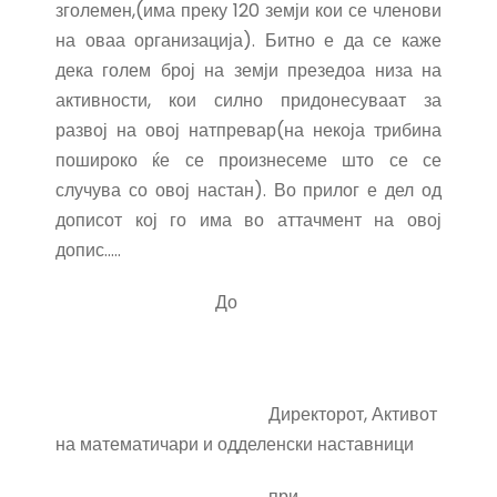
зголемен,(има преку 120 земји кои се членови
на оваа организација). Битно е да се каже
дека голем број на земји презедоа низа на
активности, кои силно придонесуваат за
развој на овој натпревар(на некоја трибина
пошироко ќе се произнесеме што се се
случува со овој настан). Во прилог е дел од
дописот кој го има во аттачмент на овој
допис.....
До
Директорот, Активот
на математичари и одделенски наставници
при