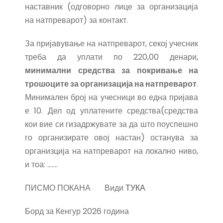
наставник (одговорно лице за организација
на натпреварот) за контакт.
За пријавување на натпреварот, секој учесник
треба да уплати по 220,00 денари,
минимални средства за покривање на
трошоците за организација на натпреварот
.
Минимален број на учесници во една пријава
е 10. Дел од уплатените средства(средства
кои вие си гизадржувате за да што поуспешно
го организирате овој настан) останува за
организција на натпреварот на локално ниво,
и тоа: .......
ПИСМО ПОКАНА Види
ТУКА
Борд за Кенгур 2026 година