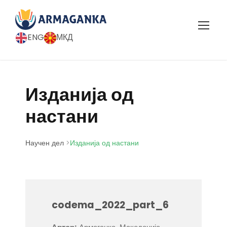
ENG
МКД
Изданија од
настани
Научен дел
>
Изданија од настани
codema_2022_part_6