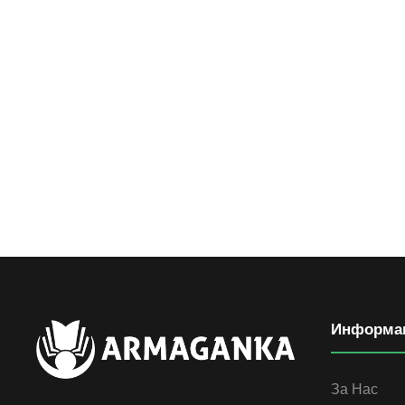
Информа
За Нас