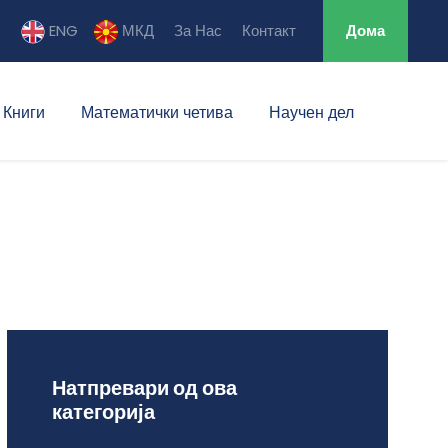
ENG
МКД
За Нас
Контакт
Дома
Книги
Математички четива
Научен дел
Натпревари од ова
категорија