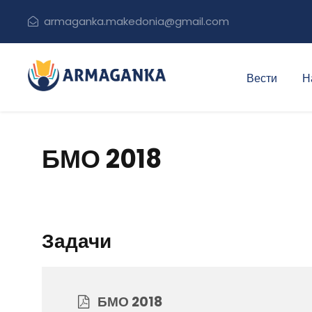
armaganka.makedonia@gmail.com
Вести
Н
БМО 2018
Задачи
БМО 2018