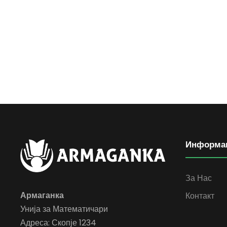
Информа
За Нас
Армаганка
Контакт
Унија за Математичари
Адреса: Скопје 1234