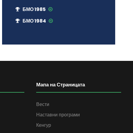
БМО 1985
БМО 1984
Мапа на Страницата
Вести
Наставни програми
Кенгур