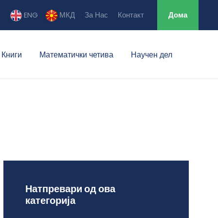
ENG
МКД
За Нас
Контакт
Дома
Книги
Математички четива
Научен дел
Натпревари од ова
категорија