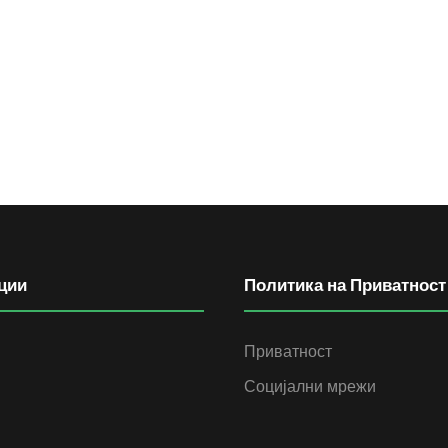
ции
Политика на Приватност
Приватност
Социјални мрежи