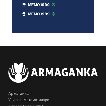
МЕМО 1990
МЕМО 1989
Армаганка
Унија за Математичари