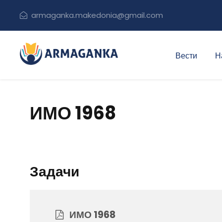
armaganka.makedonia@gmail.com
Вести
Н
ИМО 1968
Задачи
ИМО 1968