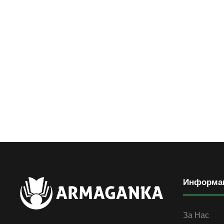
Информа
За Нас