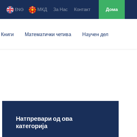
ENG
МКД
За Нас
Контакт
Дома
Книги
Математички четива
Научен дел
Натпревари од ова
категорија