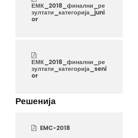
ЕМК_2018_финални_ре
зултати_категорија_juni
or
ЕМК_2018_финални_ре
зултати_категорија_seni
or
Решенија
EMC-2018