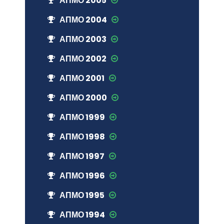
АПМО 2005
АПМО 2004
АПМО 2003
АПМО 2002
АПМО 2001
АПМО 2000
АПМО 1999
АПМО 1998
АПМО 1997
АПМО 1996
АПМО 1995
АПМО 1994