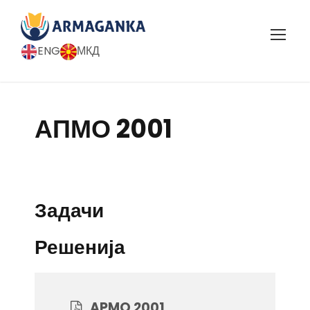
ENG
МКД
АПМО 2001
Задачи
Решенија
APMO 2001