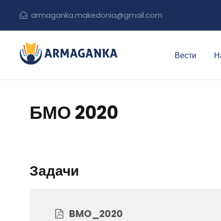
armaganka.makedonia@gmail.com
Вести
Н
БМО 2020
Задачи
BMO_2020