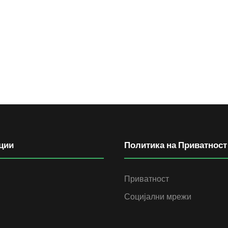
ции
Политика на Приватност
Приватност
Социјални мрежи