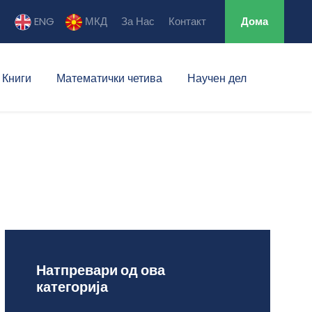
ENG
МКД
За Нас
Контакт
Дома
Книги
Математички четива
Научен дел
Натпревари од ова
категорија