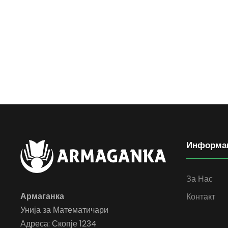
Информа
За Нас
Армаганка
Контакт
Унија за Математичари
Адреса: Скопје 1234