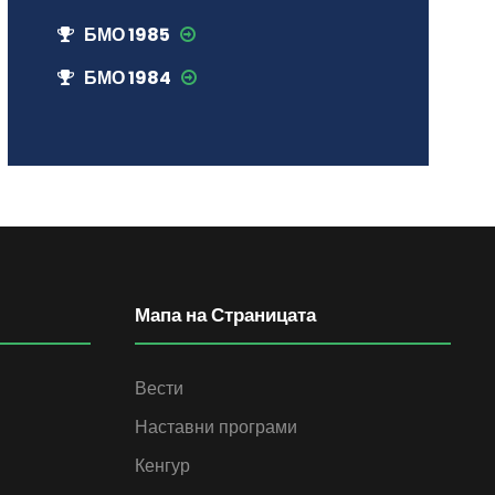
БМО 1985
БМО 1984
Мапа на Страницата
Вести
Наставни програми
Кенгур