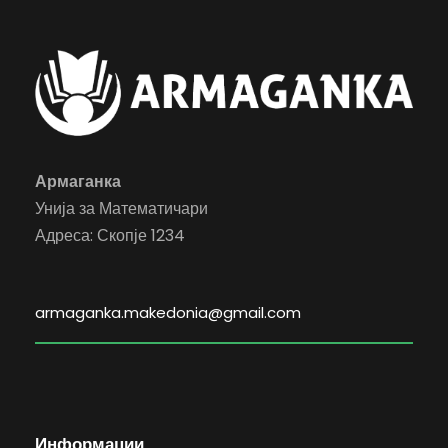
Армаганка
Унија за Математичари
Адреса: Скопје 1234
armaganka.makedonia@gmail.com
Информации