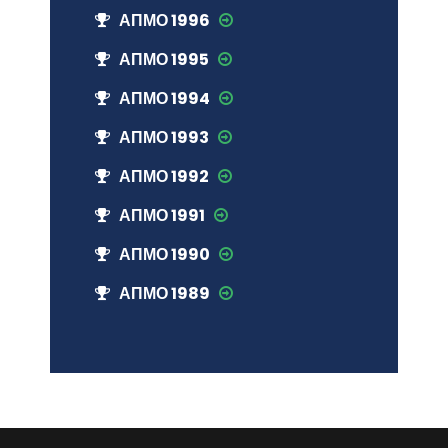
АПМО 1996
АПМО 1995
АПМО 1994
АПМО 1993
АПМО 1992
АПМО 1991
АПМО 1990
АПМО 1989