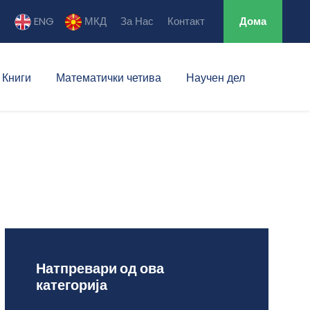
ENG
МКД
За Нас
Контакт
Дома
Книги
Математички четива
Научен дел
Натпревари од ова
категорија