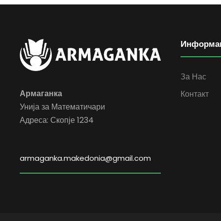
Информа
За Нас
Армаганка
Контакт
Унија за Математичари
Адреса: Скопје 1234
armaganka.makedonia@gmail.com