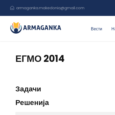
armaganka.makedonia@gmail.com
Вести
Н
ЕГМО 2014
Задачи
Решенија