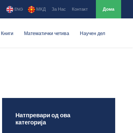
ENG
МКД
За Нас
Контакт
Дома
Книги
Математички четива
Научен дел
Натпревари од ова
категорија