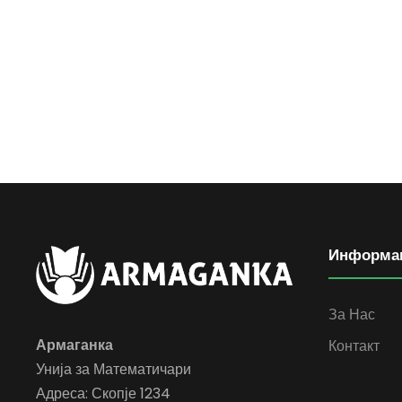
Информа
За Нас
Армаганка
Контакт
Унија за Математичари
Адреса: Скопје 1234