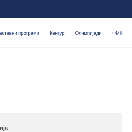
аставни програми
Кенгур
Олимпијади
ФМК
ија