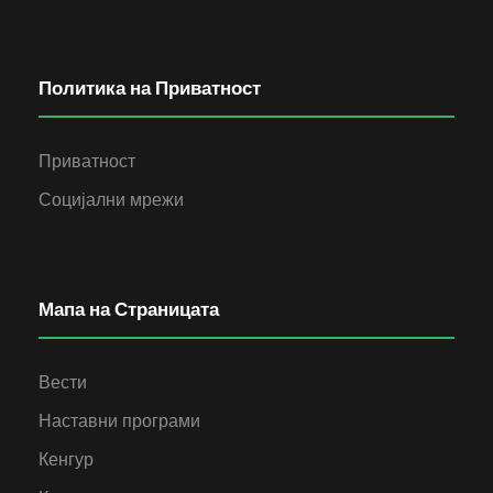
Политика на Приватност
Приватност
Социјални мрежи
Мапа на Страницата
Вести
Наставни програми
Кенгур