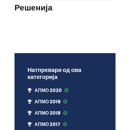
Решенија
Натпревари од ова
категорија
АПМО 2020
АПМО 2019
АПМО 2018
АПМО 2017