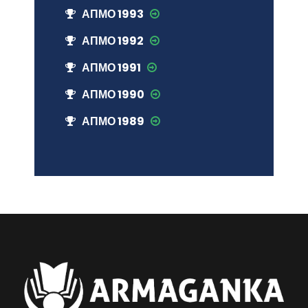
АПМО 1993
АПМО 1992
АПМО 1991
АПМО 1990
АПМО 1989