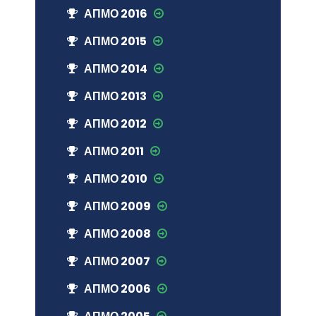
АПМО 2016
АПМО 2015
АПМО 2014
АПМО 2013
АПМО 2012
АПМО 2011
АПМО 2010
АПМО 2009
АПМО 2008
АПМО 2007
АПМО 2006