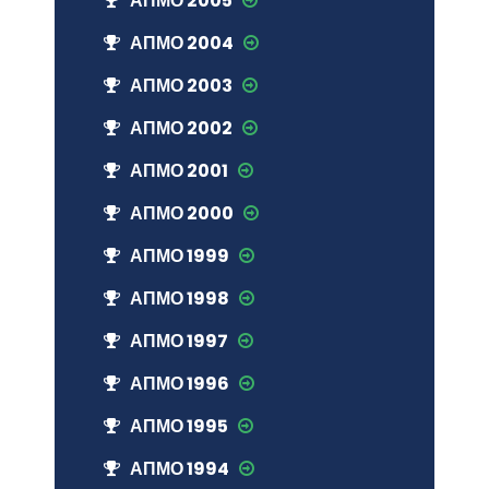
АПМО 2005
АПМО 2004
АПМО 2003
АПМО 2002
АПМО 2001
АПМО 2000
АПМО 1999
АПМО 1998
АПМО 1997
АПМО 1996
АПМО 1995
АПМО 1994