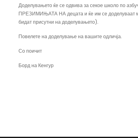
Доделувањето ќе се одвива за секое школо по азбу
ПРЕЗИМИЊАТА НА децата и ќе им се доделуваат м
бидат присутни на доделувањето).
Повелете на доделување на вашите одличја.
Со поичит
Борд на Кенгур