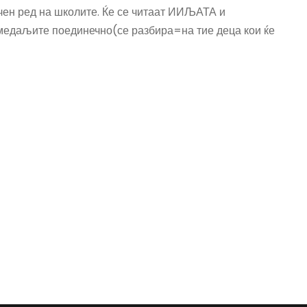
чен ред на школите. Ќе се читаат ИИЉАТА и
едаљите поединечно(се разбира=на тие деца кои ќе