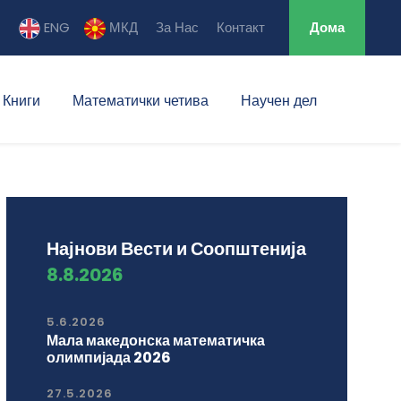
ENG
МКД
За Нас
Контакт
Дома
Книги
Математички четива
Научен дел
Најнови Вести и Соопштенија
8.8.2026
5.6.2026
Мала македонска математичка
олимпијада 2026
27.5.2026