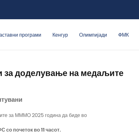
аставни програми
Кенгур
Олимпијади
ФМК
 за доделување на медаљите
итувани
ите за МММО 2025 година да биде во
С со почеток во 11 часот.