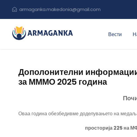
armaganka.makedonia@gmail.com
Вести
Н
Дополонителни информации
за МММО 2025 година
Поч
Оваа година обезбедивме доделувањето на медаљ
просторија 225 на МФ