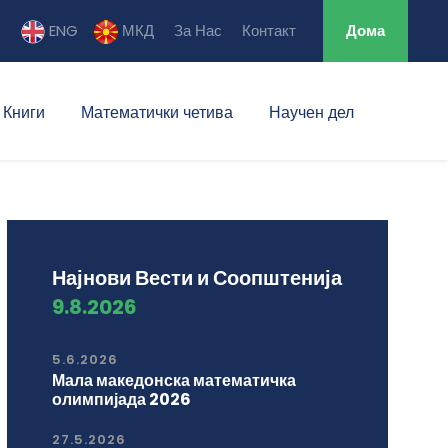
ENG
МКД
За Нас
Контакт
Дома
Книги
Математички четива
Научен дел
Најнови Вести и Соопштенија
9.8.2026
5.6.2026
Мала македонска математичка
олимпијада 2026
27.5.2026