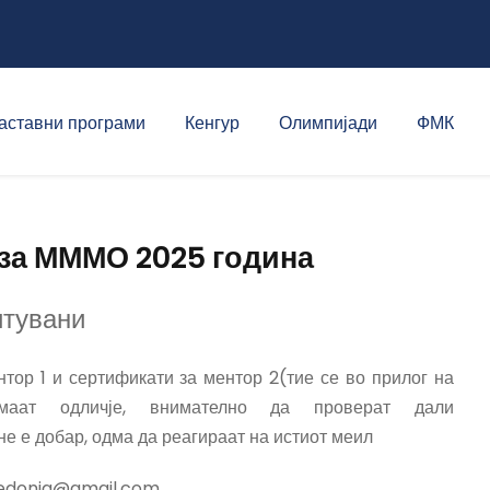
аставни програми
Кенгур
Олимпијади
ФМК
за МММО 2025 година
итувани
тор 1 и сертификати за ментор 2(тие се во прилог на
аат одличје, внимателно да проверат дали
не е добар, одма да реагираат на истиот меил
edonia@gmail.com