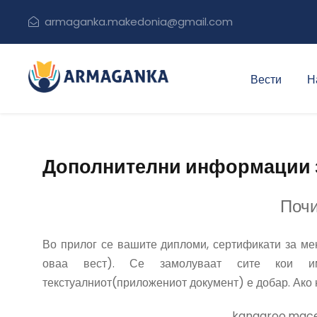
armaganka.makedonia@gmail.com
Вести
Н
Дополнителни информации 
Поч
Во прилог се вашите дипломи, сертификати за мен
оваа вест). Се замолуваат сите кои им
текстуалниот(приложениот документ) е добар. Ако 
kangaroo.mac