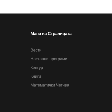
Мапа на Страницата
Вести
Наставни програми
Кенгур
Книги
Математички Четива