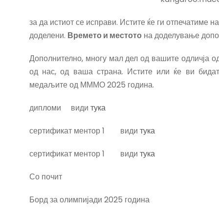
за да истиот се исправи. Истите ќе ги отпечатиме н
доделени.
Времето и местото
на доделување допол
Дополнително, многу мал дел од вашите одличја од
од нас, од ваша страна. Истите или ќе ви бида
медаљите од МММО 2025 година.
дипломи види
тука
сертификат ментор 1 види
тука
сертификат ментор 1 види
тука
Со почит
Борд за олимпијади 2025 година