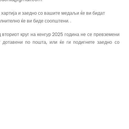
а хартија и заедно со вашите медаљи ќе ви бидат
нително ќе ви биде соопштени. .
 вториот круг на кенгур 2025 година не се превземени
т дотавени по пошта, или ќе ги подигнете заедно со